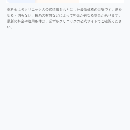
※料金は各クリニックの公式情報をもとにした最低価格の目安です。皮を
切る・切らない、抜糸の有無などによって料金が異なる場合があります。
最新の料金や適用条件は、必ず各クリニックの公式サイトでご確認くださ
い。
沖縄で包茎手術を選ぶなら
沖縄で包茎手術を検討する場合は、料金だけでなく「どこから通
うか」「仕上がりをどこまで重視するか」「術後の通院がしやす
いか」を基準に選ぶことが大切です。 那覇市内に選択肢が集ま
っているため、自宅からのアクセスとクリニックの特徴を合わせ
て比較すると選びやすくなります。
🚃 ゆいレールで通いやすい院を選びたい