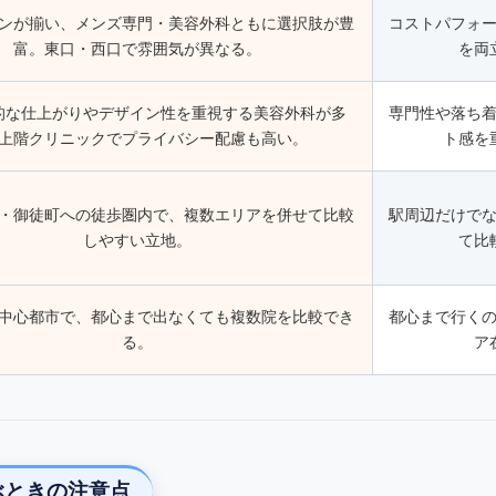
ンが揃い、メンズ専門・美容外科ともに選択肢が豊
コストパフォ
富。東口・西口で雰囲気が異なる。
を両
的な仕上がりやデザイン性を重視する美容外科が多
専門性や落ち
上階クリニックでプライバシー配慮も高い。
ト感を
・御徒町への徒歩圏内で、複数エリアを併せて比較
駅周辺だけで
しやすい立地。
て比
中心都市で、都心まで出なくても複数院を比較でき
都心まで行く
る。
ア
ぶときの注意点