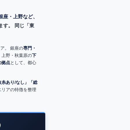
銀座・上野など、
ます。 同じ「東
ア。 銀座の
専門・
 上野・秋葉原の
下
の拠点
として、都心
抜糸あり/なし」「総
エリアの特徴を整理
う