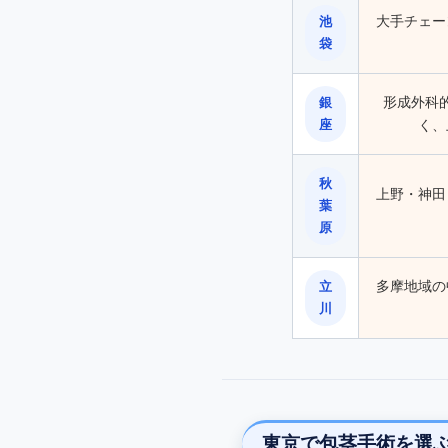
大手チェー
池
袋
形成外科
銀
座
く、
秋
上野・神田
葉
原
多摩地域の
立
川
東京で包茎手術を選