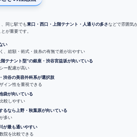
く、同じ駅でも
東口・西口・上階テナント・人通りの多さ
などで雰囲気
ことが重要です。
ない
しく、総額・術式・抜糸の有無で差が出やすい
上階テナント型”の銀座・渋谷宮益坂が向いている
バシー配慮が高い
座・渋谷の美容外科系が選択肢
デザイン性を重視できる
・池袋が向いている
、比較しやすい
視するなら上野・秋葉原が向いている
が多い
立川が最も通いやすい
複数院を比較できる