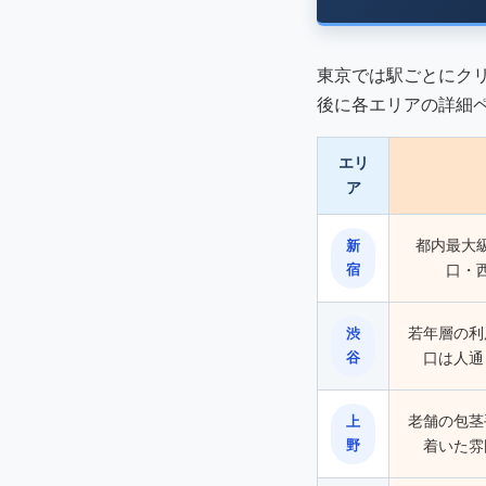
東京では駅ごとにク
後に各エリアの詳細
エリ
ア
都内最大
新
宿
口・
若年層の利
渋
谷
口は人通
老舗の包茎
上
野
着いた雰