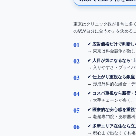
東京はクリニック数が非常に多
の駅が自分に合うか」を決める
✔ 広告価格だけで判断し
→ 東京は料金競争が激
✔ 人目が気になるなら“
→ 入りやすさ・プライ
✔ 仕上がり重視なら銀
→ 形成外科的な縫合・
✔ コスパ重視なら新宿
→ 大手チェーンが多く
✔ 医療的な安心感を重
→ 老舗専門院・泌尿器科
✔ 多摩エリア在住なら
→ 都心まで出なくても