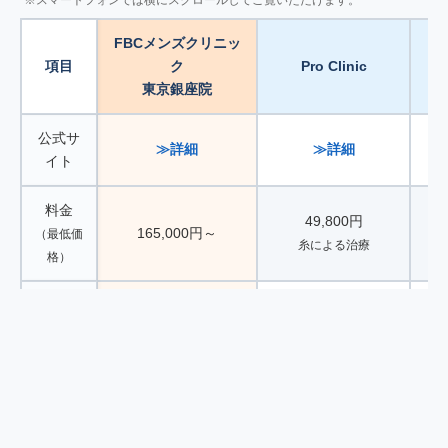
※スマートフォンでは横にスクロールしてご覧いただけます。
FBCメンズクリニッ
項目
ク
Pro Clinic
東京銀座院
公式サ
≫詳細
≫詳細
イト
料金
49,800円
165,000円～
（最低価
糸による治療
格）
術式の
FBC式亀頭直下埋没
形
切らない包茎矯正
種類
法
カウン
男性専門で相談しや
丁寧で説明が明確
落
セリン
すい
（個室対応）
（
グ